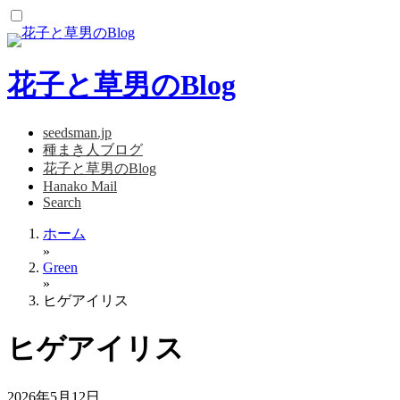
コ
ン
テ
ン
花子と草男のBlog
ツ
へ
ス
seedsman.jp
キ
種まき人ブログ
ッ
花子と草男のBlog
プ
Hanako Mail
Search
ホーム
»
Green
»
ヒゲアイリス
ヒゲアイリス
2026年5月12日