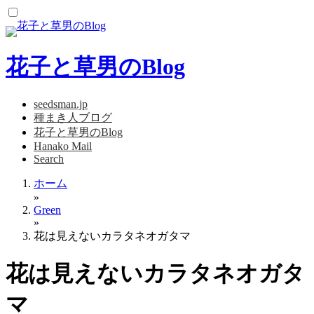
コ
ン
テ
ン
花子と草男のBlog
ツ
へ
ス
seedsman.jp
キ
種まき人ブログ
ッ
花子と草男のBlog
プ
Hanako Mail
Search
ホーム
»
Green
»
花は見えないカラタネオガタマ
花は見えないカラタネオガタ
マ