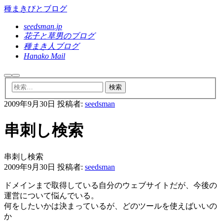
種まきびとブログ
seedsman.jp
花子と草男のブログ
種まき人ブログ
Hanako Mail
検
メ
索
イ
ン
2009年9月30日
投稿者:
seedsman
メ
ニ
ュ
串刺し検索
ー
串刺し検索
2009年9月30日
投稿者:
seedsman
ドメインまで取得している自分のウェブサイトだが、今後の
運営について悩んでいる。
何をしたいかは決まっているが、どのツールを使えばいいの
か