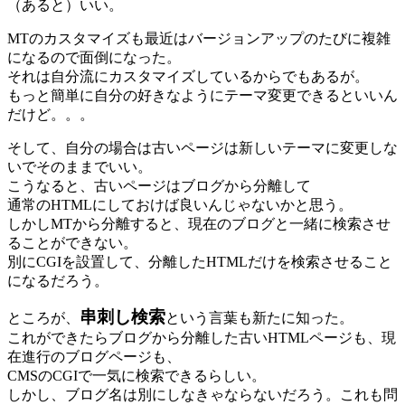
（あると）いい。
MTのカスタマイズも最近はバージョンアップのたびに複雑
になるので面倒になった。
それは自分流にカスタマイズしているからでもあるが。
もっと簡単に自分の好きなようにテーマ変更できるといいん
だけど。。。
そして、自分の場合は古いページは新しいテーマに変更しな
いでそのままでいい。
こうなると、古いページはブログから分離して
通常のHTMLにしておけば良いんじゃないかと思う。
しかしMTから分離すると、現在のブログと一緒に検索させ
ることができない。
別にCGIを設置して、分離したHTMLだけを検索させること
になるだろう。
串刺し検索
ところが、
という言葉も新たに知った。
これができたらブログから分離した古いHTMLページも、現
在進行のブログページも、
CMSのCGIで一気に検索できるらしい。
しかし、ブログ名は別にしなきゃならないだろう。これも問