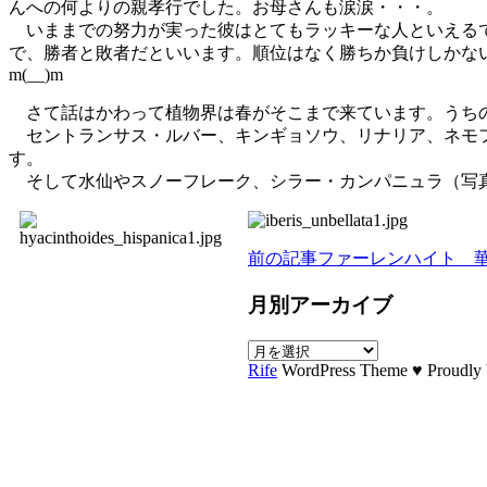
んへの何よりの親孝行でした。お母さんも涙涙・・・。
いままでの努力が実った彼はとてもラッキーな人といえるで
で、勝者と敗者だといいます。順位はなく勝ちか負けしかな
m(__)m
さて話はかわって植物界は春がそこまで来ています。うちの
セントランサス・ルバー、キンギョソウ、リナリア、ネモフ
す。
そして水仙やスノーフレーク、シラー・カンパニュラ（写真
前の記事
ファーレンハイト 
月別アーカイブ
月
Rife
WordPress Theme ♥ Proudly b
別
ア
ー
カ
イ
ブ