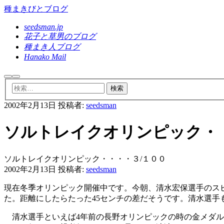
種まきびとブログ
seedsman.jp
花子と草男のブログ
種まき人ブログ
Hanako Mail
検
メ
索
イ
ン
2002年2月13日
投稿者:
seedsman
メ
ニ
ュ
ソルトレイクオリンピック・
ー
ソルトレイクオリンピック・・・・３/１００
2002年2月13日
投稿者:
seedsman
現在冬季オリンピック開催中です。今朝、清水宏保選手のスピー
た。距離にしたらたった45センチの差だそうです。清水選手
清水選手といえば4年前の長野オリンピックの時の金メダル