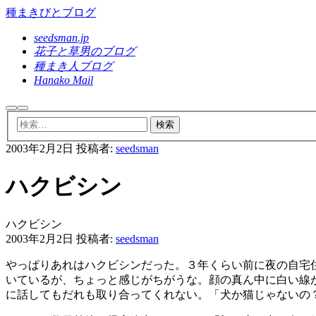
種まきびとブログ
seedsman.jp
花子と草男のブログ
種まき人ブログ
Hanako Mail
検
メ
索
イ
ン
2003年2月2日
投稿者:
seedsman
メ
ニ
ュ
ハクビシン
ー
ハクビシン
2003年2月2日
投稿者:
seedsman
やっぱりあれはハクビシンだった。３年くらい前に夜の自宅
いているが、ちょっと感じがちがうな。顔の真ん中に白い線
に話してもだれも取り合ってくれない。「犬か猫じゃないの