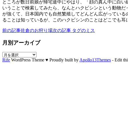
ところが数日前娘が帰宅途中にやはり、「顔の真ん中に白い
いうことで検索してみたら、なんとハクビシンという動物だ
が強くて、日本国内でも自然繁殖してどんどん広がっている
ることは知っているが、このハクビシンのことはどこでも耳に
前の記事
佐倉のお狩り場
次の記事
タグのミス
月別アーカイブ
月
Rife
WordPress Theme ♥ Proudly built by
Apollo13Themes
- Edit thi
別
ア
ー
カ
イ
ブ