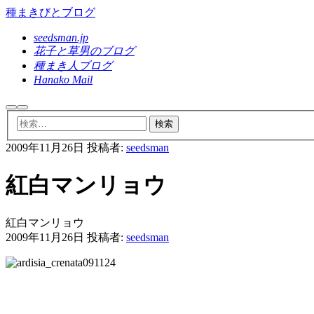
種まきびとブログ
seedsman.jp
花子と草男のブログ
種まき人ブログ
Hanako Mail
検
メ
索
イ
ン
2009年11月26日
投稿者:
seedsman
メ
ニ
ュ
紅白マンリョウ
ー
紅白マンリョウ
2009年11月26日
投稿者:
seedsman