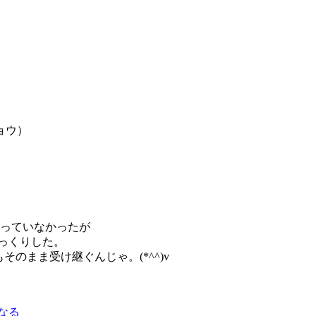
ョウ）
使っていなかったが
びっくりした。
のまま受け継ぐんじゃ。(*^^)v
なる