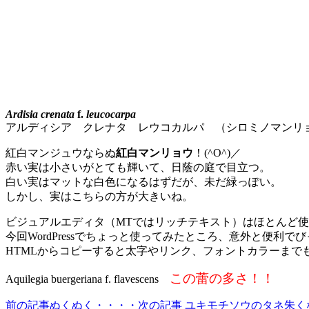
Ardisia crenata
f.
leucocarpa
アルディシア クレナタ レウコカルパ （シロミノマンリ
紅白マンジュウならぬ
紅白マンリョウ
！(^O^)／
赤い実は小さいがとても輝いて、日蔭の庭で目立つ。
白い実はマットな白色になるはずだが、未だ緑っぽい。
しかし、実はこちらの方が大きいね。
ビジュアルエディタ（MTではリッチテキスト）はほとんど
今回WordPressでちょっと使ってみたところ、意外と便利で
HTMLからコピーすると太字やリンク、フォントカラーまでもそ
この蕾の多さ！！
Aquilegia buergeriana f. flavescens
前の記事
ぬくぬく・・・・
次の記事
ユキモチソウのタネ朱く