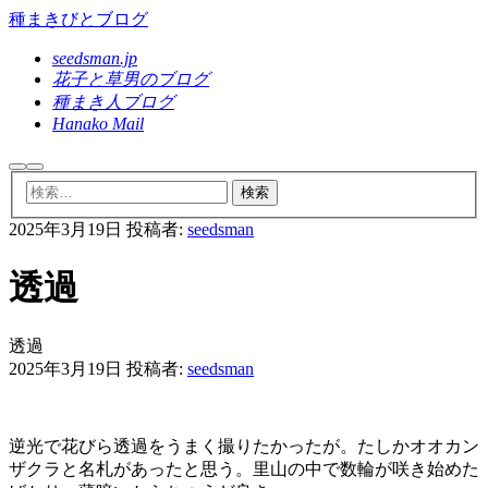
種まきびとブログ
seedsman.jp
花子と草男のブログ
種まき人ブログ
Hanako Mail
検
メ
索
イ
ン
2025年3月19日
投稿者:
seedsman
メ
ニ
ュ
透過
ー
透過
2025年3月19日
投稿者:
seedsman
逆光で花びら透過をうまく撮りたかったが。たしかオオカン
ザクラと名札があったと思う。里山の中で数輪が咲き始めた