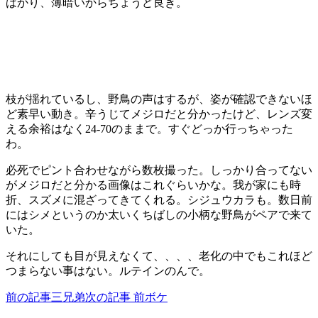
ばかり、薄暗いからちょうど良き。
枝が揺れているし、野鳥の声はするが、姿が確認できないほ
ど素早い動き。辛うじてメジロだと分かったけど、レンズ変
える余裕はなく24-70のままで。すぐどっか行っちゃった
わ。
必死でピント合わせながら数枚撮った。しっかり合ってない
がメジロだと分かる画像はこれぐらいかな。我が家にも時
折、スズメに混ざってきてくれる。シジュウカラも。数日前
にはシメというのか太いくちばしの小柄な野鳥がペアで来て
いた。
それにしても目が見えなくて、、、、老化の中でもこれほど
つまらない事はない。ルテインのんで。
前の記事
三兄弟
次の記事
前ボケ