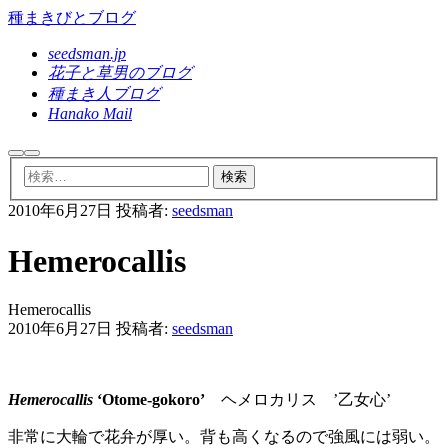
種まきびとブログ
seedsman.jp
花子と草男のブログ
種まき人ブログ
Hanako Mail
検
メ
索
イ
ン
2010年6月27日
投稿者:
seedsman
メ
ニ
ュ
Hemerocallis
ー
Hemerocallis
2010年6月27日
投稿者:
seedsman
Hemerocallis
‘Otome-gokoro’
ヘメロカリス ’乙女心’
非常に大輪で花弁が厚い。背も高くなるので強風には弱い。