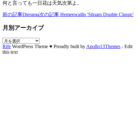
何と言っても一日花は天気次第よ。
前の記事
Dierama
次の記事
Hemerocallis 'Siloam Double Classic'
月別アーカイブ
月
Rife
WordPress Theme ♥ Proudly built by
Apollo13Themes
- Edit
別
this text
ア
ー
カ
イ
ブ