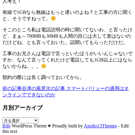
人考え！
有線で1GBなら無線はもっと遅いのよね？と工事の方に聞く
と、そうですねって。
そこのところ私は電話説明の時に聞いてないわ、と言ったけ
ど、まぁ～700MBも30MBも人間の目には大して差はないの
だけどね、とも言っておいた。話聞いてもらっただけだ。
工事のお兄さんは電話で言っといたほうがいいんじゃないで
すか、なんて言ってくれたけど電話しても1GB以上にはなら
ないからね。。。
契約の際には良く調べておいてから。
前の記事
谷津の風景
次の記事
スマートバリューの適用はオ
ンラインでできないのか
月別アーカイブ
月
Rife
WordPress Theme ♥ Proudly built by
Apollo13Themes
- Edit
別
this text
ア