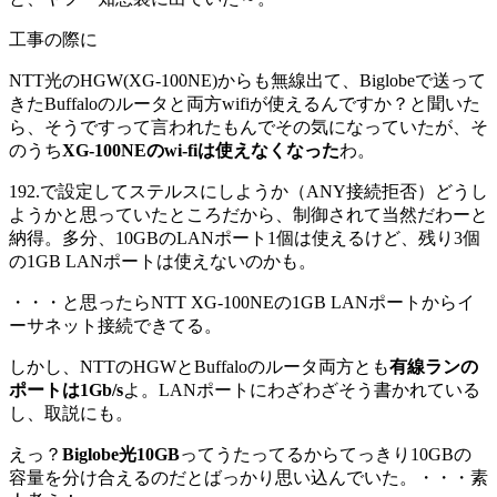
工事の際に
NTT光のHGW(XG-100NE)からも無線出て、Biglobeで送って
きたBuffaloのルータと両方wifiが使えるんですか？と聞いた
ら、そうですって言われたもんでその気になっていたが、そ
のうち
XG-100NEのwi-fiは使えなくなった
わ。
192.で設定してステルスにしようか（ANY接続拒否）どうし
ようかと思っていたところだから、制御されて当然だわーと
納得。多分、10GBのLANポート1個は使えるけど、残り3個
の1GB LANポートは使えないのかも。
・・・と思ったらNTT XG-100NEの1GB LANポートからイ
ーサネット接続できてる。
しかし、NTTのHGWとBuffaloのルータ両方とも
有線ランの
ポートは1Gb/s
よ。LANポートにわざわざそう書かれている
し、取説にも。
えっ？
Biglobe光10GB
ってうたってるからてっきり10GBの
容量を分け合えるのだとばっかり思い込んでいた。・・・素