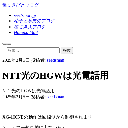
種まきびとブログ
seedsman.jp
花子と草男のブログ
種まき人ブログ
Hanako Mail
検
メ
索
イ
ン
2025年2月5日
投稿者:
seedsman
メ
ニ
ュ
NTT光のHGWは光電話用
ー
NTT光のHGWは光電話用
2025年2月5日
投稿者:
seedsman
XG-100NEの動作は回線側から制御されます・・・
と、ヤフー知恵袋に出ていた～。