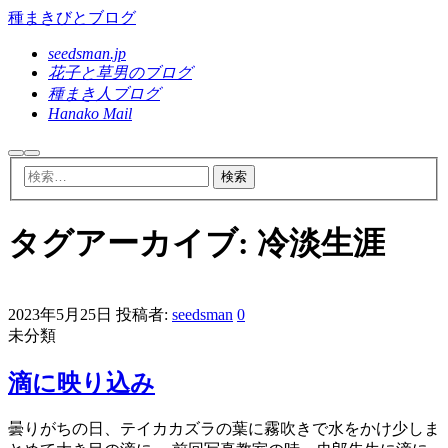
種まきびとブログ
seedsman.jp
花子と草男のブログ
種まき人ブログ
Hanako Mail
検
メ
索
イ
ン
メ
ニ
タグアーカイブ:
冷淡生涯
ュ
ー
2023年5月25日
投稿者:
seedsman
0
未分類
滴に映り込み
曇りがちの日、テイカカズラの葉に霧吹きで水をかけ少しま