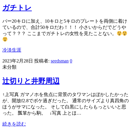
ガチトレ
バー20キロに加え、10キロと5キロのプレートを両側に着け
ているので、合計50キロだわ！！！ 小さいからだでどうや
って？？？ ここまでガチトレの女性を見たことない。
冷淡生涯
2023年2月28日
投稿者:
seedsman
0
未分類
辻切りと井野周辺
↑上写真 ガマノホを焦点に背景のタワマンはぼかしたかった
が、開放f2.8でボケ過ぎだった。 通常のサイズより真四角の
ほうがサマになった。 そして白黒にしたらもっといいと思
った。 瓢箪から駒。 ↓写真 上とほ…
続きを読む