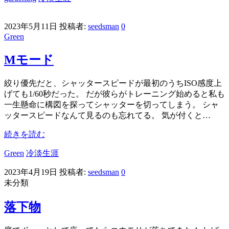
2023年5月11日
投稿者:
seedsman
0
Green
Mモード
絞り優先だと、シャッタースピードが最初のうちISO感度上
げても1/60秒だった。 だが彼らがトレーニング始めると私も
一生懸命に構図を探ってシャッターを切ってしまう。 シャ
ッタースピードなんて見るのも忘れてる。 気が付くと…
続きを読む
Green
冷淡生涯
2023年4月19日
投稿者:
seedsman
0
未分類
落下物