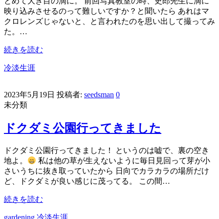
とめて大き目の滴に。 前回写真教室の時、史郎先生に滴に
映り込みさせるのって難しいですか？と聞いたら あれはマ
クロレンズじゃないと、と言われたのを思い出して撮ってみ
た。…
続きを読む
冷淡生涯
2023年5月19日
投稿者:
seedsman
0
未分類
ドクダミ公園行ってきました
ドクダミ公園行ってきました！ というのは嘘で、裏の空き
地よ。
私は他の草が生えないように毎日見回って芽が小
さいうちに抜き取っていたから 日向でカラカラの場所だけ
ど、ドクダミが良い感じに茂ってる。 この間…
続きを読む
gardening
冷淡生涯