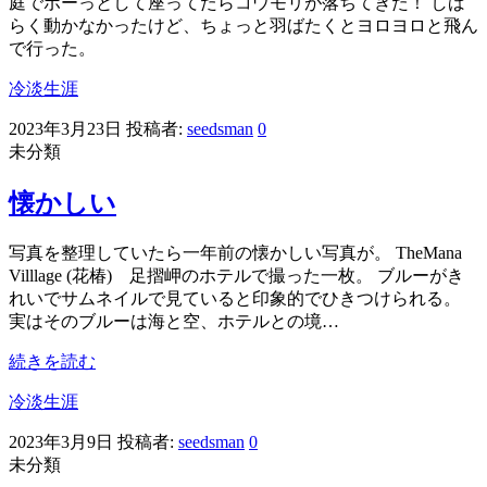
庭でボーっとして座ってたらコウモリが落ちてきた！ しば
らく動かなかったけど、ちょっと羽ばたくとヨロヨロと飛ん
で行った。
冷淡生涯
2023年3月23日
投稿者:
seedsman
0
未分類
懐かしい
写真を整理していたら一年前の懐かしい写真が。 TheMana
Villlage (花椿) 足摺岬のホテルで撮った一枚。 ブルーがき
れいでサムネイルで見ていると印象的でひきつけられる。
実はそのブルーは海と空、ホテルとの境…
続きを読む
冷淡生涯
2023年3月9日
投稿者:
seedsman
0
未分類