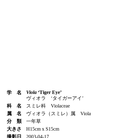
Viola
‘Tiger Eye’
学 名
ヴィオラ ‘タイガーアイ’
科 名
スミレ科 Violaceae
属 名
ヴィオラ（スミレ）属 Viola
分 類
一年草
大きさ
H15cm x S15cm
撮影日
2003-04-17