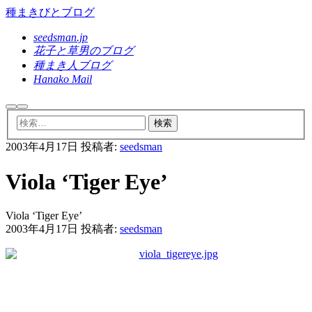
種まきびとブログ
seedsman.jp
花子と草男のブログ
種まき人ブログ
Hanako Mail
検
メ
索
イ
ン
2003年4月17日
投稿者:
seedsman
メ
ニ
ュ
Viola ‘Tiger Eye’
ー
Viola ‘Tiger Eye’
2003年4月17日
投稿者:
seedsman