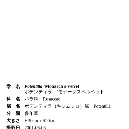
Potentilla
‘Monarch’s Velvet’
学 名
ポテンティラ ‘モナークスベルベット’
科 名
バラ科 Rosaceae
属 名
ポテンティラ（キジムシロ）属 Potentilla
分 類
多年草
大きさ
H30cm x S50cm
撮影日
2001-06-03