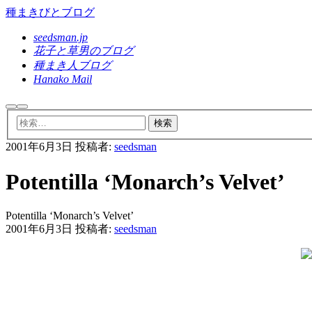
種まきびとブログ
seedsman.jp
花子と草男のブログ
種まき人ブログ
Hanako Mail
検
メ
索
イ
ン
2001年6月3日
投稿者:
seedsman
メ
ニ
ュ
Potentilla ‘Monarch’s Velvet’
ー
Potentilla ‘Monarch’s Velvet’
2001年6月3日
投稿者:
seedsman