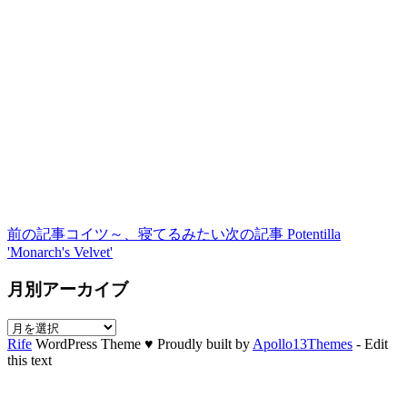
前の記事
コイツ～、寝てるみたい
次の記事
Potentilla
'Monarch's Velvet'
月別アーカイブ
月
Rife
WordPress Theme ♥ Proudly built by
Apollo13Themes
- Edit
別
this text
ア
ー
カ