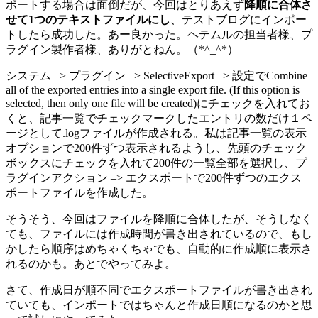
ポートする場合は面倒だが、今回はとりあえず
降順に合体さ
せて1つのテキストファイルにし
、テストブログにインポー
トしたら成功した。あー良かった。ヘテムルの担当者様、プ
ラグイン製作者様、ありがとねん。（*^_^*）
システム –> プラグイン –> SelectiveExport –> 設定でCombine
all of the exported entries into a single export file.
(If this option is
selected, then only one file will be created)にチェックを入れてお
くと、記事一覧でチェックマークしたエントリの数だけ１ペ
ージとして.logファイルが作成される。私は記事一覧の表示
オプションで200件ずつ表示されるようし、先頭のチェック
ボックスにチェックを入れて200件の一覧全部を選択し、プ
ラグインアクション –> エクスポートで200件ずつのエクス
ポートファイルを作成した。
そうそう、今回はファイルを降順に合体したが、そうしなく
ても、ファイルには作成時間が書き出されているので、もし
かしたら順序はめちゃくちゃでも、自動的に作成順に表示さ
れるのかも。あとでやってみよ。
さて、作成日が順不同でエクスポートファイルが書き出され
ていても、インポートではちゃんと作成日順になるのかと思