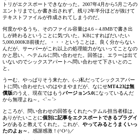
トリがエクスポートできなかった。2007年4月から5月ごろの
エントリまでしか書き出されず、残り2年半分ほどが抜けて
テキストファイルが作成されてしまうのだ。
何度かやるうち、そのファイル容量は4.6－4.8MBで書き出
しが終わるということに気づいた。KBにすればだいたい
5,000,000KB前後だ。・・・ということは、良く分からない
んだが、サーバーがこれ以上の処理能力がないってことなの
かと思い、ヘテムルに問い合わせた。回答は、エラーは出て
いないのでシックスアパートへ問い合わせて下さいとのこ
と。
うーむ、やっぱりそう来たか。(-.-)私だってシックスアパー
トに問い合わせたいのはやまやまだが、なにせ
MT4.23は無
償版
のうえ、現在ではもう
バージョン5.0
になっているんだ
から無理よね～。<`～´>
ところが、問い合わせの回答をくれたヘテムル担当者様は、
ありがたいことに
個別に記事をエクスポートできるプラグイ
ン
があると教えてくれた。これが、
やってみるとうまくいっ
たのよぉ～
。感謝感激！(^O^)／