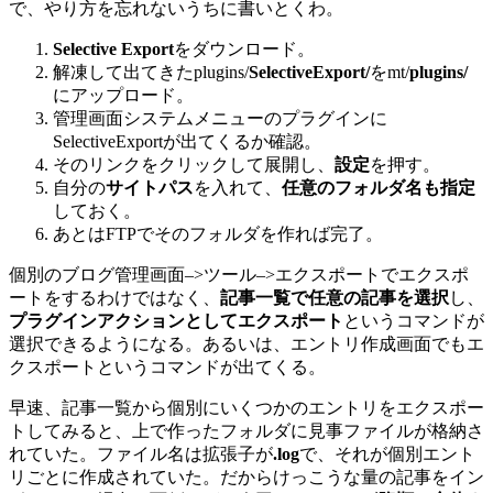
で、やり方を忘れないうちに書いとくわ。
Selective Export
をダウンロード。
解凍して出てきたplugins/
SelectiveExport/
をmt/
plugins/
にアップロード。
管理画面システムメニューのプラグインに
SelectiveExportが出てくるか確認。
そのリンクをクリックして展開し、
設定
を押す。
自分の
サイトパス
を入れて、
任意のフォルダ名も指定
しておく。
あとはFTPでそのフォルダを作れば完了。
個別のブログ管理画面–>ツール–>エクスポートでエクスポ
ートをするわけではなく、
記事一覧で任意の記事を選択
し、
プラグインアクションとしてエクスポート
というコマンドが
選択できるようになる。あるいは、エントリ作成画面でもエ
クスポートというコマンドが出てくる。
早速、記事一覧から個別にいくつかのエントリをエクスポー
トしてみると、上で作ったフォルダに見事ファイルが格納さ
れていた。ファイル名は拡張子が
.log
で、それが個別エント
リごとに作成されていた。だからけっこうな量の記事をイン