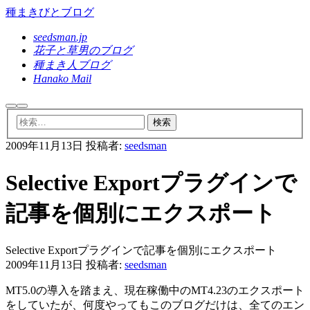
種まきびとブログ
seedsman.jp
花子と草男のブログ
種まき人ブログ
Hanako Mail
検
メ
索
イ
ン
2009年11月13日
投稿者:
seedsman
メ
ニ
ュ
Selective Exportプラグインで
ー
記事を個別にエクスポート
Selective Exportプラグインで記事を個別にエクスポート
2009年11月13日
投稿者:
seedsman
MT5.0の導入を踏まえ、現在稼働中のMT4.23のエクスポート
をしていたが、何度やってもこのブログだけは、全てのエン