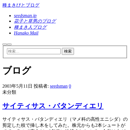
種まきびとブログ
seedsman.jp
花子と草男のブログ
種まき人ブログ
Hanako Mail
検
メ
索
イ
ン
メ
ニ
ブログ
ュ
ー
2003年5月11日
投稿者:
seedsman
0
未分類
サイティサス・バタンディエリ
サイティサス・バタンディエリ（マメ科の高性エニシダ）の
剪定した枝で挿し木をしてみた。株元からも2本シュートが