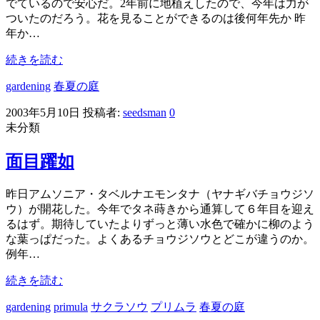
でているので安心だ。2年前に地植えしたので、今年は力が
ついたのだろう。花を見ることができるのは後何年先か 昨
年か…
続きを読む
gardening
春夏の庭
2003年5月10日
投稿者:
seedsman
0
未分類
面目躍如
昨日アムソニア・タベルナエモンタナ（ヤナギバチョウジソ
ウ）が開花した。今年でタネ蒔きから通算して６年目を迎え
るはず。期待していたよりずっと薄い水色で確かに柳のよう
な葉っぱだった。よくあるチョウジソウとどこが違うのか。
例年…
続きを読む
gardening
primula
サクラソウ
プリムラ
春夏の庭