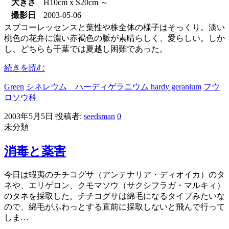
大きさ
H10cm x S20cm ～
撮影日
2003-05-06
スブコーレッセンスと葉性や株全体の様子はそっくり。淡い
桃色の花弁に濃い赤褐色の脈が素晴らしく、愛らしい。しか
し、どちらも千葉では夏越し困難であった。
続きを読む
Green
シネレウム ハーディゲラニウム hardy geranium
フウ
ロソウ科
2003年5月5日
投稿者:
seedsman
0
未分類
消毒と薬害
今日は蝦夷のチチコグサ（アンテナリア・ディオイカ）のタ
ネや、エリゲロン、クモマソウ（サクシフラガ・マルキィ）
のタネを採取した。チチコグサは綿毛になるタイプみたいな
ので、綿毛がふわっとする直前に採取しないと飛んで行って
しま…