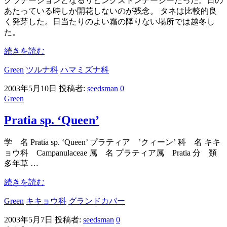
グラデーションとなるリビングストンデージーだった。日の
あたっている時しか開花しないのが残念。 タネは比較的良
く発芽した。日当たりのよい霜の降りない場所では越冬し
た。
続きを読む
Green
ツルナ科
ハマミズナ科
2003年5月10日
投稿者:
seedsman
0
Green
Pratia sp. ‘Queen’
学 名 Pratia sp. ‘Queen’ プラティア ’クィーン’ 科 名 キキ
ョウ科 Campanulaceae 属 名 プラティア属 Pratia 分 類
多年草 …
続きを読む
Green
キキョウ科
グランドカバー
2003年5月7日
投稿者:
seedsman
0