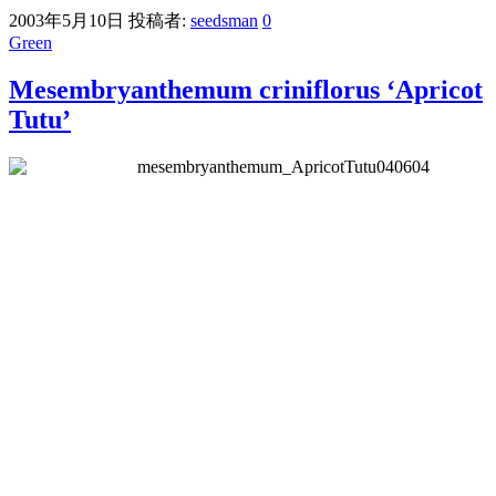
2003年5月10日
投稿者:
seedsman
0
Green
Mesembryanthemum criniflorus ‘Apricot
Tutu’