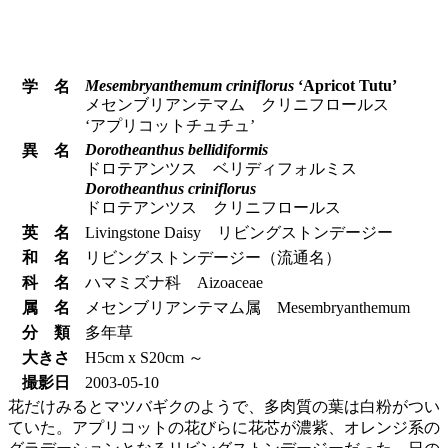
Mesembryanthemum criniflorus
‘Apricot Tutu’
学 名
メセンブリアンテマム クリニフロールス
‘アプリコットチュチュ’
Dorotheanthus bellidiformis
異 名
ドロテアンツス ベリディフォルミス
Dorotheanthus criniflorus
ドロテアンツス クリニフロールス
英 名
Livingstone Daisy リビングストンデージー
和 名
リビングストンデージー（流通名）
科 名
ハマミズナ科 Aizoaceae
属 名
メセンブリアンテマム属 Mesembryanthemum
分 類
多年草
大きさ
H5cm x S20cm ～
撮影日
2003-05-10
花だけみるとマツバギクのようで、多肉質の葉は白粉がつい
ていた。アプリコットの花びらに花芯が濃紫、オレンジ系の