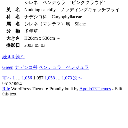
シレネ ペンデゥラ ’ピンククラウド’
英 名
Nodding catchfly ノッディングキャッチフライ
科 名
ナデシコ科 Caryophyllaceae
属 名
シレネ（マンテマ）属 Silene
分 類
多年草
大きさ
H20cm x S30cm ～
撮影日
2003-05-03
続きを読む
Green
ナデシコ科
ペンデュラ ペンジュラ
前へ
1
…
1,056
1,057
1,058
…
1,073
次へ
投
9513/9654
稿
Rife
WordPress Theme ♥ Proudly built by
Apollo13Themes
- Edit
this text
の
ペ
ー
ジ